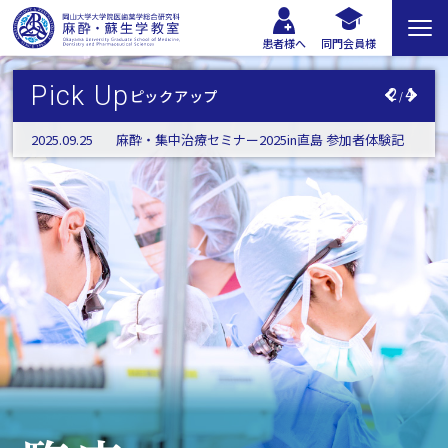
患者様へ
同門会員様
Pick Up
3
4
ピックアップ
/
 参加者体験記
2025.04.06
IARS2025報告