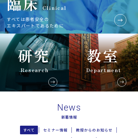
臨床
Clinical
すべては患者安全の
エキスパートであるために
研究
教室
Research
Department
News
新着情報
すべて
セミナー情報
教授からのお知らせ